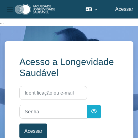
Acessar
Painel lateral
Ir para o conteúdo principal
...
Acesso a Longevidade
Saudável
Identificação ou e-mail
Senha
Acessar